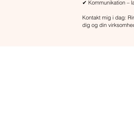
✔ Kommunikation – læ
Kontakt mig i dag: R
dig og din virksomhe
Play and Act
PERNILLE SØRENSEN
skuespiller | corporate trainer
La Oficina
Suomisvej 4 | 1927 Frederiks
mobil
+
45
21 81 67 76
MA
IL
CVR 31708257
Cookies/privatpolitik