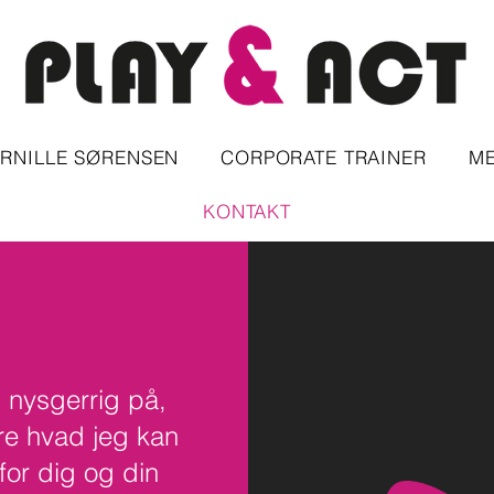
ERNILLE SØRENSEN
CORPORATE TRAINER
ME
KONTAKT
 nysgerrig på,
re hvad jeg kan
for dig og din