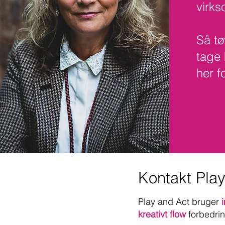
virk
Så tø
tage 
her f
Kontakt Play
Play and Act bruger
kreativt flow
forbedri