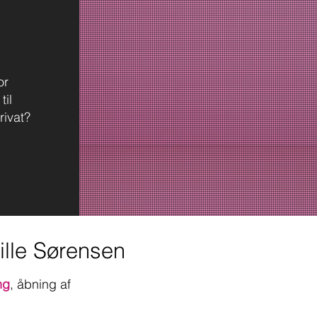
or
til
rivat?
ille Sørensen
ng
, åbning af