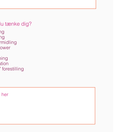
u tænke dig?
ng
ng
rmidling
power
ning
tion
orestilling