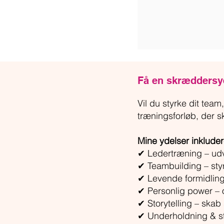
Få en skræddersy
Vil du styrke dit tea
træningsforløb, der sk
Mine ydelser inkluder
✔ Ledertræning – udvi
✔ Teambuilding – st
✔ Levende formidlin
✔ Personlig power – 
✔ Storytelling – ska
✔ Underholdning & st