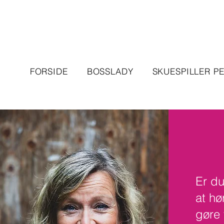
FORSIDE
BOSSLADY
SKUESPILLER P
Er du
at hø
gøre 