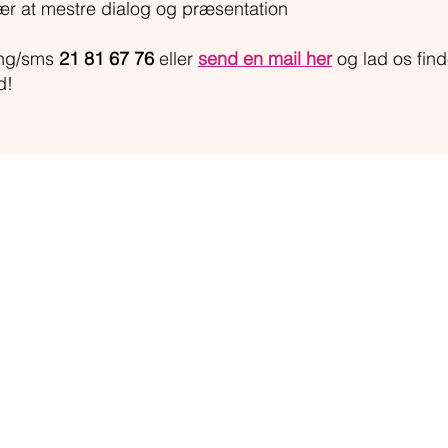
r at mestre dialog og præsentation
ing/sms
21 81 67 76
eller
send en mail her
og lad os find
d!
berg