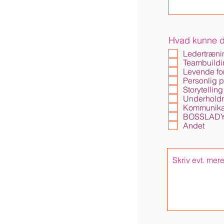
Hvad kunne d
Ledertræni
Teambuildi
Levende fo
Personlig 
Storytelling
Underhold
Kommunika
BOSSLADY f
Andet