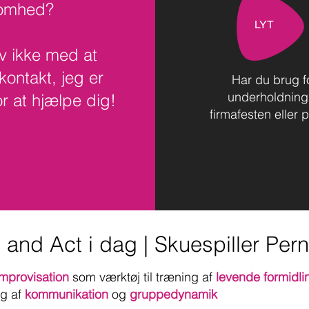
somhed?
LYT
v ikke med at
kontakt, jeg er
Har du brug f
underholdning 
or at hjælpe dig!
firmafesten eller p
 and Act i dag | Skuespiller Pern
improvisation
som værktøj til træning af
levende formidli
ng af
kommunikation
og
gruppedynamik