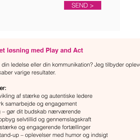
SEND >
et løsning med Play and Act
m, din ledelse eller din kommunikation? Jeg tilbyder opl
aber varige resultater.
er:
kling af stærke og autentiske ledere
yrk samarbejde og engagement
g – gør dit budskab nærværende
opbyg selvtillid og gennemslagskraft
b stærke og engagerende fortællinger
and-up – oplevelser med humor og indsigt